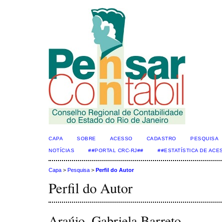
CAPA
SOBRE
ACESSO
CADASTRO
PESQUISA
NOTÍCIAS
##PORTAL CRC-RJ##
##ESTATÍSTICA DE AC
Capa
>
Pesquisa
>
Perfil do Autor
Perfil do Autor
Araújo, Gabriela Barreto