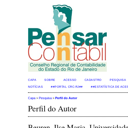
CAPA
SOBRE
ACESSO
CADASTRO
PESQUISA
NOTÍCIAS
##PORTAL CRC-RJ##
##ESTATÍSTICA DE AC
Capa
>
Pesquisa
>
Perfil do Autor
Perfil do Autor
Beuren, Ilse Maria, Universidad