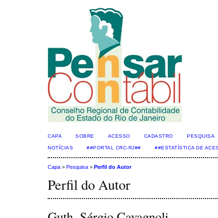
CAPA
SOBRE
ACESSO
CADASTRO
PESQUISA
NOTÍCIAS
##PORTAL CRC-RJ##
##ESTATÍSTICA DE AC
Capa
>
Pesquisa
>
Perfil do Autor
Perfil do Autor
Guth, Sérgio Cavagnoli