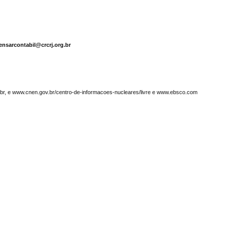
ensarcontabil@crcrj.org.br
g.br, e www.cnen.gov.br/centro-de-informacoes-nucleares/livre e www.ebsco.com