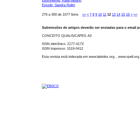
Elsenheimer, Katlin Albano
Ensslin, Sandra Rolim
276 a 300 de 1077 Itens
<<
<
7
8
9
10
11
12
13
14
15
16
>
>>
Submissões de artigos deverão ser enviadas para o email p
CONCEITO QUALIS/CAPES: A3
ISSN eletrônico: 2177-417X
ISSN Impresso: 1519-0412
Esta revista está indexada em www.latindex.org. , www.spell.or