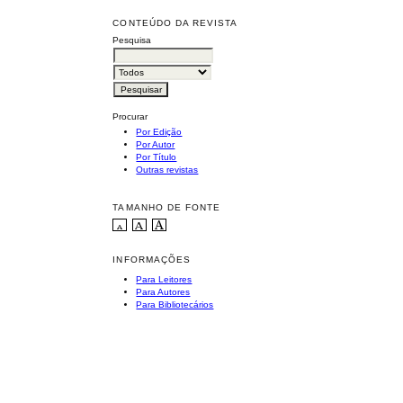
CONTEÚDO DA REVISTA
Pesquisa
Procurar
Por Edição
Por Autor
Por Título
Outras revistas
TAMANHO DE FONTE
INFORMAÇÕES
Para Leitores
Para Autores
Para Bibliotecários