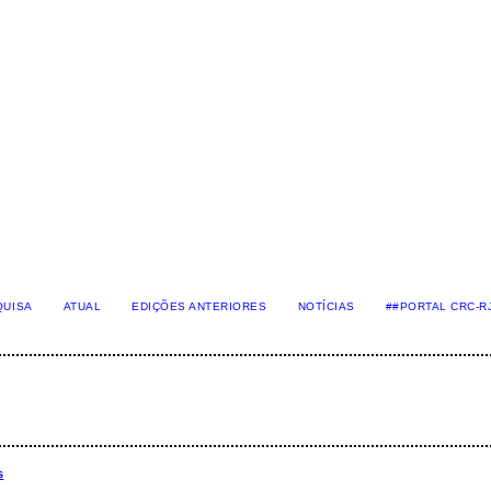
QUISA
ATUAL
EDIÇÕES ANTERIORES
NOTÍCIAS
##PORTAL CRC-R
s