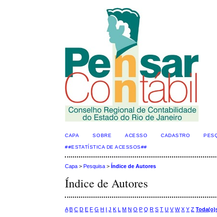
CAPA
SOBRE
ACESSO
CADASTRO
PES
##ESTATÍSTICA DE ACESSOS##
Capa
>
Pesquisa
>
Índice de Autores
Índice de Autores
A
B
C
D
E
F
G
H
I
J
K
L
M
N
O
P
Q
R
S
T
U
V
W
X
Y
Z
Toda(o)