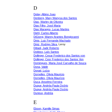
D
Delay, Albino Joao
Denberg, Mary Wanysa dos Santos
Dias, Warley de Oliveira
Dias Filho, José Maria
Dias Maragno, Lucas Martins
Diehl, Carlos Alberto
DiGiorgi, Wanny Arantes Bongiovanni
Dinis, Luiz Fernande Machado
Diniz, Rodrigo Silva
, Leroy
Dittadi, Jadir Roberto
Dobbss, Laís Santos
Dollinger, Cesar Frederico dos Santos von
Dollinger, Cesr Frederico dos Santos Von
Domingues, Maria José Carvalho de Souza
Dona, Valdir
Donati, Luíza
Dornelles, Olivia Mauricio
Dornelles, Olivia Maurício
Duca, Anselmo Ferreira
Duque, Andréa Paula Osório
Duque, Andréa Paula Osório
Durieux, Andréa
E
Ebsen, Kamille Simas