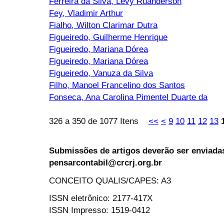
Ferreira da Silva, Levy Ruanderson
Fey, Vladimir Arthur
Fialho, Wilton Clarimar Dutra
Figueiredo, Guilherme Henrique
Figueiredo, Mariana Dórea
Figueiredo, Mariana Dórea
Figueiredo, Vanuza da Silva
Filho, Manoel Francelino dos Santos
Fonseca, Ana Carolina Pimentel Duarte da
326 a 350 de 1077 Itens
<<
<
9
10
11
12
13
Submissões de artigos deverão ser enviadas
pensarcontabil@crcrj.org.br
CONCEITO QUALIS/CAPES: A3
ISSN eletrônico: 2177-417X
ISSN Impresso: 1519-0412