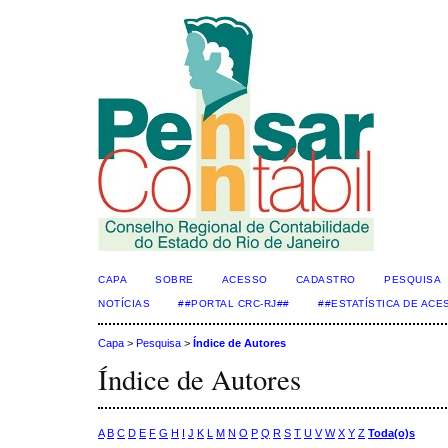
CAPA
SOBRE
ACESSO
CADASTRO
PESQUISA
NOTÍCIAS
##PORTAL CRC-RJ##
##ESTATÍSTICA DE AC
Capa
>
Pesquisa
>
Índice de Autores
Índice de Autores
A
B
C
D
E
F
G
H
I
J
K
L
M
N
O
P
Q
R
S
T
U
V
W
X
Y
Z
Toda(o)s