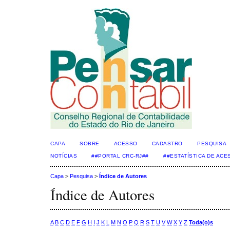
CAPA
SOBRE
ACESSO
CADASTRO
PESQUISA
NOTÍCIAS
##PORTAL CRC-RJ##
##ESTATÍSTICA DE AC
Capa
>
Pesquisa
>
Índice de Autores
Índice de Autores
A
B
C
D
E
F
G
H
I
J
K
L
M
N
O
P
Q
R
S
T
U
V
W
X
Y
Z
Toda(o)s