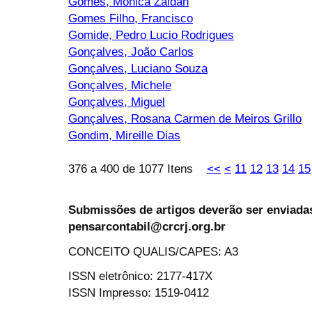
Gomes, Monica Zaidan
Gomes Filho, Francisco
Gomide, Pedro Lucio Rodrigues
Gonçalves, João Carlos
Gonçalves, Luciano Souza
Gonçalves, Michele
Gonçalves, Miguel
Gonçalves, Rosana Carmen de Meiros Grillo
Gondim, Mireille Dias
376 a 400 de 1077 Itens
<<
<
11
12
13
14
15
Submissões de artigos deverão ser enviadas
pensarcontabil@crcrj.org.br
CONCEITO QUALIS/CAPES: A3
ISSN eletrônico: 2177-417X
ISSN Impresso: 1519-0412