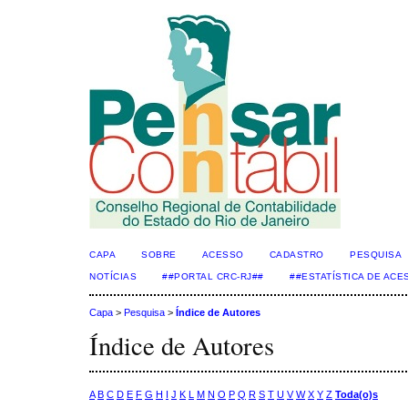
CAPA
SOBRE
ACESSO
CADASTRO
PESQUISA
NOTÍCIAS
##PORTAL CRC-RJ##
##ESTATÍSTICA DE AC
Capa
>
Pesquisa
>
Índice de Autores
Índice de Autores
A
B
C
D
E
F
G
H
I
J
K
L
M
N
O
P
Q
R
S
T
U
V
W
X
Y
Z
Toda(o)s