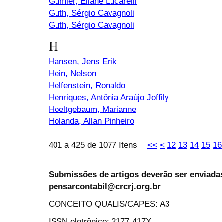
Gumier, Eliane Lucarelli
Guth, Sérgio Cavagnoli
Guth, Sérgio Cavagnoli
H
Hansen, Jens Erik
Hein, Nelson
Helfenstein, Ronaldo
Henriques, Antônia Araújo Joffily
Hoeltgebaum, Marianne
Holanda, Allan Pinheiro
401 a 425 de 1077 Itens
<<
<
12
13
14
15
16
Submissões de artigos deverão ser enviadas
pensarcontabil@crcrj.org.br
CONCEITO QUALIS/CAPES: A3
ISSN eletrônico: 2177-417X