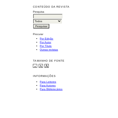
CONTEÚDO DA REVISTA
Pesquisa
Procurar
Por Edição
Por Autor
Por Título
Outras revistas
TAMANHO DE FONTE
INFORMAÇÕES
Para Leitores
Para Autores
Para Bibliotecários