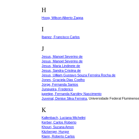
H
Hoog, Wilson Alberto Zappa
I
Ibanez, Francisco Carlos
J
Jesus, Manoel Severino de
Jesus, Manoel Severino de
Jesus, Maria Lindinete de
Jesus, Sandra Cristina de
Jesus, Uilliam Gustavo Souza Ferreira Rocha de
Jones, Graciela Dias Coelho
Jorge, Fernanda Santos
Junqueira, Frederico
jupetipe, Fernanda Karoliny Nascimento
Juvenal, Denise Silva Ferreira
, Universidade Federal Fluminens
K
Kallenbach, Luciana Michelini
Kerber, Carlos Roberto
Khouri, Suzana Amon
Kitzberger, Hurgor
Klann, Roberto Carlos