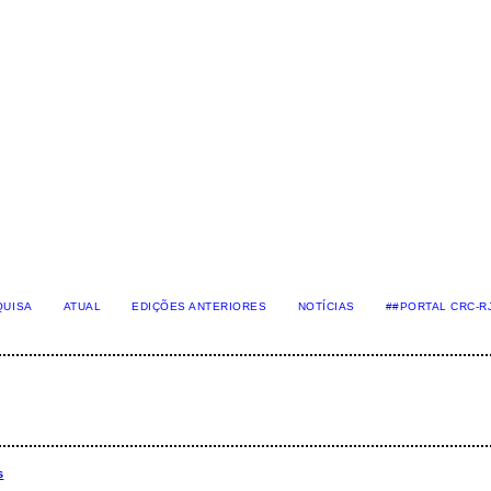
QUISA
ATUAL
EDIÇÕES ANTERIORES
NOTÍCIAS
##PORTAL CRC-R
s