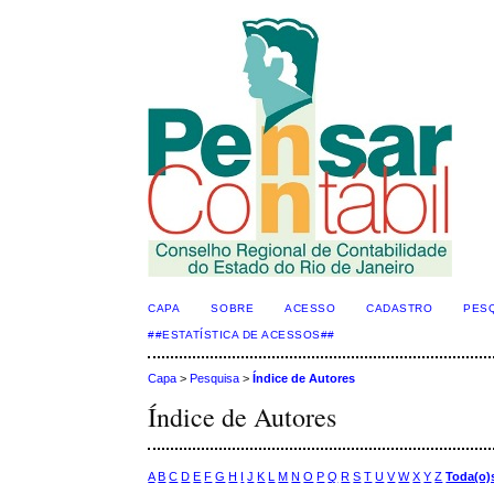
CAPA
SOBRE
ACESSO
CADASTRO
PES
##ESTATÍSTICA DE ACESSOS##
Capa
>
Pesquisa
>
Índice de Autores
Índice de Autores
A
B
C
D
E
F
G
H
I
J
K
L
M
N
O
P
Q
R
S
T
U
V
W
X
Y
Z
Toda(o)