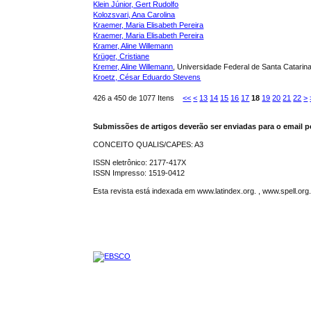
Klein Júnior, Gert Rudolfo
Kolozsvari, Ana Carolina
Kraemer, Maria Elisabeth Pereira
Kraemer, Maria Elisabeth Pereira
Kramer, Aline Willemann
Krüger, Cristiane
Kremer, Aline Willemann
, Universidade Federal de Santa Catarin
Kroetz, César Eduardo Stevens
426 a 450 de 1077 Itens
<<
<
13
14
15
16
17
18
19
20
21
22
>
Submissões de artigos deverão ser enviadas para o email p
CONCEITO QUALIS/CAPES: A3
ISSN eletrônico: 2177-417X
ISSN Impresso: 1519-0412
Esta revista está indexada em www.latindex.org. , www.spell.or