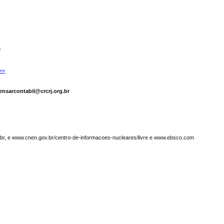
a
>>
ensarcontabil@crcrj.org.br
g.br, e www.cnen.gov.br/centro-de-informacoes-nucleares/livre e www.ebsco.com