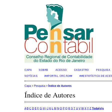
CAPA
SOBRE
ACESSO
CADASTRO
PESQUISA
NOTÍCIAS
##PORTAL CRC-RJ##
##ESTATÍSTICA DE AC
Capa
>
Pesquisa
>
Índice de Autores
Índice de Autores
A
B
C
D
E
F
G
H
I
J
K
L
M
N
O
P
Q
R
S
T
U
V
W
X
Y
Z
Toda(o)s