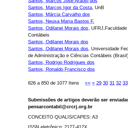
Santos, Marcos José Araújo dos
Santos, Marcos Igor da Costa
, UnB
Santos, Márcia Carvalho dos
Santos, Neusa Maria Bastos F.
Santos, Odilanei Morais dos
, UFRJ,Faculdade 
Contábeis
Santos, Odilanei Morais dos
Santos, Odilanei Morais dos
, Universidade Fed
de Administração e Ciências Contábeis (Brasil
Santos, Rodrigo Rodrigues dos
Santos, Ronaldo Francisco dos
826 a 850 de 1077 Itens
<<
<
29
30
31
32
33
Submissões de artigos deverão ser enviadas
pensarcontabil@crcrj.org.br
CONCEITO QUALIS/CAPES: A3
ISSN eletrônico: 2177-417X