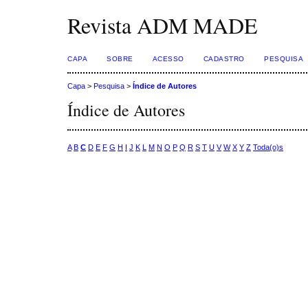
Revista ADM MADE
CAPA
SOBRE
ACESSO
CADASTRO
PESQUISA
Capa
>
Pesquisa
>
Índice de Autores
Índice de Autores
A
B
C
D
E
F
G
H
I
J
K
L
M
N
O
P
Q
R
S
T
U
V
W
X
Y
Z
Toda(o)s