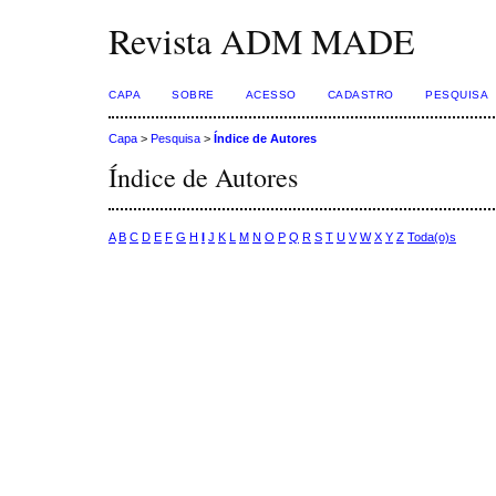
Revista ADM MADE
CAPA
SOBRE
ACESSO
CADASTRO
PESQUISA
Capa
>
Pesquisa
>
Índice de Autores
Índice de Autores
A
B
C
D
E
F
G
H
I
J
K
L
M
N
O
P
Q
R
S
T
U
V
W
X
Y
Z
Toda(o)s