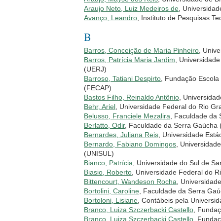
Araujo Neto, Luiz Medeiros de
, Universidad
Avanço, Leandro
, Instituto de Pesquisas Te
B
Barros, Conceição de Maria Pinheiro
, Univ
Barros, Patrícia Maria Jardim
, Universidade
(UERJ)
Barroso, Tatiani Despirto
, Fundação Escola
(FECAP)
Bastos Filho, Reinaldo Antônio
, Universida
Behr, Ariel
, Universidade Federal do Rio G
Belusso, Franciele Mezalira
, Faculdade da
Berlatto, Odir
, Faculdade da Serra Gaúcha
Bernardes, Juliana Reis
, Universidade Está
Bernardo, Fabiano Domingos
, Universidad
(UNISUL)
Bianco, Patrícia
, Universidade do Sul de S
Biasio, Roberto
, Universidade Federal do 
Bittencourt, Wandeson Rocha
, Universidad
Bortolini, Caroline
, Faculdade da Serra Ga
Bortoloni, Lisiane
, Contábeis pela Universi
Branco, Luiza Szczerbacki Castello
, Fundaç
Branco, Luiza Szczerbacki Castello
, Fundaç