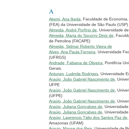
A
Akemi, Ana Ikeda
, Faculdade de Economia, 
(FEA) da Universidade de São Paulo (USP)
Almeida, André Porfírio de
, Universidade de
Almeida, Maria do Socorro Diniz de
, Faculd
de Petrolina (FACAPE)
Almeida, Sidmar Roberto Vieira de
Alves, Ana Paula Ferreira
, Universidade Fe
(UFRGS)
Andrade, Fabiana de Oliveira
, Pontifícia U
Gerais.
Antunes, Ludmila Rodriges
, Universidade 
Araújo, João Gabriel Nascimento de
, Unive
UFPE
Araújo, João Gabriel Nascimento de
, Unive
(UFPE)
Araújo, João Gabriel Nascimento de
, Unive
Araújo, Juliana Gonçalves de
, Universidad
Araújo, Juliana Gonçalves de
, Universidad
Araújo, Lawrencio Tálio dos Santos Paz de
Amazonas (UFAM)
Araujo, Mayse dos Reis
, Universidade de Br