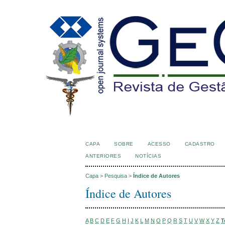
CAPA
SOBRE
ACESSO
CADASTRO
ANTERIORES
NOTÍCIAS
Capa
>
Pesquisa
>
Índice de Autores
Índice de Autores
A
B
C
D
E
F
G
H
I
J
K
L
M
N
O
P
Q
R
S
T
U
V
W
X
Y
Z
T