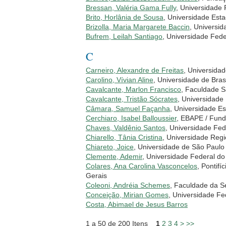
Bressan, Valéria Gama Fully
, Universidade
Brito, Horlânia de Sousa
, Universidade Esta
Brizolla, Maria Margarete Baccin
, Universi
Bufrem, Leilah Santiago
, Universidade Fed
C
Carneiro, Alexandre de Freitas
, Universida
Carolino, Vívian Aline
, Universidade de Brasí
Cavalcante, Marlon Francisco
, Faculdade S
Cavalcante, Tristão Sócrates
, Universidad
Câmara, Samuel Façanha
, Universidade E
Cerchiaro, Isabel Balloussier
, EBAPE / Fund
Chaves, Valdênio Santos
, Universidade Fed
Chiarello, Tânia Cristina
, Universidade Reg
Chiareto, Joice
, Universidade de São Paul
Clemente, Ademir
, Universidade Federal d
Colares, Ana Carolina Vasconcelos
, Pontifí
Gerais
Coleoni, Andréia Schemes
, Faculdade da 
Conceição, Mirian Gomes
, Universidade F
Costa, Abimael de Jesus Barros
1 a 50 de 200 Itens
1
2
3
4
>
>>