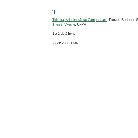
T
Teixeira, Aridelmo José Campanharo
, Fucape Business 
Theiss, Viviane
, UFPR
1 a 2 de 2 Itens
ISSN: 2358-1735