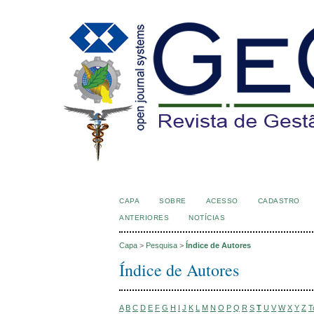
CAPA
SOBRE
ACESSO
CADASTRO
ANTERIORES
NOTÍCIAS
Capa
>
Pesquisa
>
Índice de Autores
Índice de Autores
A
B
C
D
E
F
G
H
I
J
K
L
M
N
O
P
Q
R
S
T
U
V
W
X
Y
Z
T