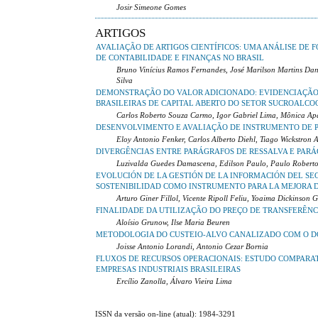
Josir Simeone Gomes
ARTIGOS
AVALIAÇÃO DE ARTIGOS CIENTÍFICOS: UMA ANÁLISE DE 
DE CONTABILIDADE E FINANÇAS NO BRASIL
Bruno Vinícius Ramos Fernandes, José Marilson Martins Dan
Silva
DEMONSTRAÇÃO DO VALOR ADICIONADO: EVIDENCIAÇÃO
BRASILEIRAS DE CAPITAL ABERTO DO SETOR SUCROALCO
Carlos Roberto Souza Carmo, Igor Gabriel Lima, Mônica Apa
DESENVOLVIMENTO E AVALIAÇÃO DE INSTRUMENTO DE P
Eloy Antonio Fenker, Carlos Alberto Diehl, Tiago Wickstron A
DIVERGÊNCIAS ENTRE PARÁGRAFOS DE RESSALVA E PARÁ
Luzivalda Guedes Damascena, Edilson Paulo, Paulo Robert
EVOLUCIÓN DE LA GESTIÓN DE LA INFORMACIÓN DEL SE
SOSTENIBILIDAD COMO INSTRUMENTO PARA LA MEJORA 
Arturo Giner Fillol, Vicente Ripoll Feliu, Yoaima Dickinson 
FINALIDADE DA UTILIZAÇÃO DO PREÇO DE TRANSFERÊNC
Aloísio Grunow, Ilse Maria Beuren
METODOLOGIA DO CUSTEIO-ALVO CANALIZADO COM O D
Joisse Antonio Lorandi, Antonio Cezar Bornia
FLUXOS DE RECURSOS OPERACIONAIS: ESTUDO COMPARA
EMPRESAS INDUSTRIAIS BRASILEIRAS
Ercílio Zanolla, Álvaro Vieira Lima
ISSN da versão on-line (atual): 1984-3291