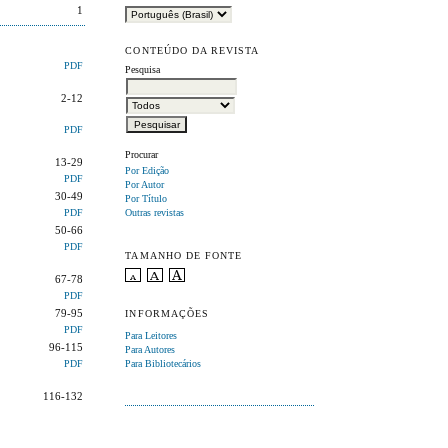
1
CONTEÚDO DA REVISTA
PDF
Pesquisa
2-12
PDF
Procurar
13-29
Por Edição
PDF
Por Autor
30-49
Por Título
Outras revistas
PDF
50-66
PDF
TAMANHO DE FONTE
67-78
PDF
79-95
INFORMAÇÕES
PDF
Para Leitores
96-115
Para Autores
Para Bibliotecários
PDF
116-132