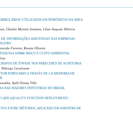
FORMULÁRIOS UTILIZADOS EM PERIÓDICOS DA ÁREA
tas, Cláudio Moreira Santana, César Augusto Tibúrcio
 DE INFORMAÇÕES ADICIONAIS NAS EMPRESAS
OLEIRO
recida Ferreira, Renata Oliveira
ESQUISA SOBRE RISCO E CUSTO AMBIENTAL
lves
GRAFOS DE ÊNFASE NOS PARECERES DE AUDITORIA
o Nóbrega Cavalcante
CTOR PORTUARIO A TRAVÉS DE LA MEMORIA DE
DE
González, Aydil Orama Véliz
IA NAS MAIORES INDÚSTRIAS DO BRASIL
O QFD (QUALITY FUNCTION DEPLOYMENT)
TIVO ENTRE MÉTODOS, APLICADO EM AMOSTRA DE