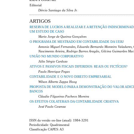
Editorial
Dércio Santiago da Silva Jr.
ARTIGOS
RESERVA DE LUCROS A REALIZAR E A RETENÇÃO INDISCRIMINAD
UM ESTUDO DE CASO
Mario Jorge de Queiroz Gonçalves
O PROGRAMA DE MESTRADO EM CONTABILIDADE DA UERJ
Antonio Miguel Fernandes, Eduardo Bernardo Monteiro Valadares, 
Nascimento Arieira, Rodrigo Barros Aragão, Gilcina Guimarães Ma
UNIÃO NO MUNDO CORPORATIVO
Júlio Sérgio Cardozo
ATIVOS E PASSIVOS FISCAIS DIFERIDOS: REAIS OU FICTÍCIOS?
Paulo Henrique Pegas
CONTABILIDADE E O NOVO DIREITO EMPRESARIAL
Wilson Alberto Zappa Hoog
PROPOSTA DE MODELO PARA A DEMONSTRAÇÃO DO VALOR ADIC
BANCOS
Cláudio Filgueiras Pacheco Moreira
OS EFEITOS COLATERAIS DA CONTABILIDADE CRIATIVA
José Paulo Cosenza
ISSN da versão on-line (atual): 1984-3291
Periodicidade: Quadrimestral
Classificação CAPES: A3