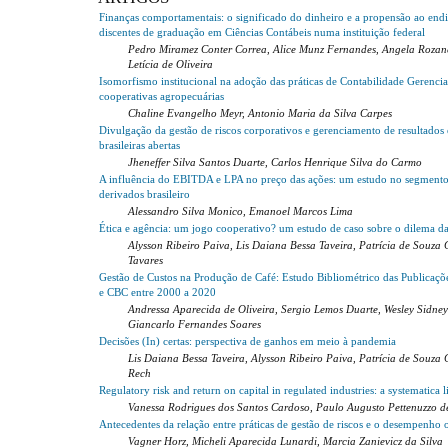
Finanças comportamentais: o significado do dinheiro e a propensão ao en
discentes de graduação em Ciências Contábeis numa instituição federal
Pedro Miramez Conter Correa, Alice Munz Fernandes, Angela Rozane
Letícia de Oliveira
Isomorfismo institucional na adoção das práticas de Contabilidade Gerencia
cooperativas agropecuárias
Chaline Evangelho Meyr, Antonio Maria da Silva Carpes
Divulgação da gestão de riscos corporativos e gerenciamento de resultado
brasileiras abertas
Jheneffer Silva Santos Duarte, Carlos Henrique Silva do Carmo
A influência do EBITDA e LPA no preço das ações: um estudo no segmento
derivados brasileiro
Alessandro Silva Monico, Emanoel Marcos Lima
Ética e agência: um jogo cooperativo? um estudo de caso sobre o dilema da
Alysson Ribeiro Paiva, Lis Daiana Bessa Taveira, Patrícia de Souza 
Tavares
Gestão de Custos na Produção de Café: Estudo Bibliométrico das Public
e CBC entre 2000 a 2020
Andressa Aparecida de Oliveira, Sergio Lemos Duarte, Wesley Sidn
Giancarlo Fernandes Soares
Decisões (In) certas: perspectiva de ganhos em meio à pandemia
Lis Daiana Bessa Taveira, Alysson Ribeiro Paiva, Patrícia de Souza Co
Rech
Regulatory risk and return on capital in regulated industries: a systematica l
Vanessa Rodrigues dos Santos Cardoso, Paulo Augusto Pettenuzzo de
Antecedentes da relação entre práticas de gestão de riscos e o desempenho 
Vagner Horz, Micheli Aparecida Lunardi, Marcia Zanievicz da Silva