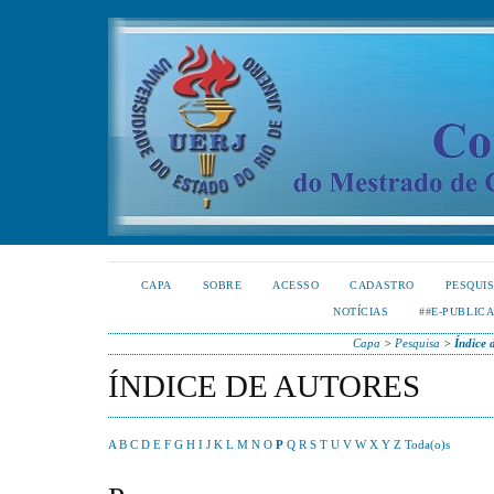
CAPA
SOBRE
ACESSO
CADASTRO
PESQUI
NOTÍCIAS
##E-PUBLIC
Capa
>
Pesquisa
>
Índice 
ÍNDICE DE AUTORES
A
B
C
D
E
F
G
H
I
J
K
L
M
N
O
P
Q
R
S
T
U
V
W
X
Y
Z
Toda(o)s