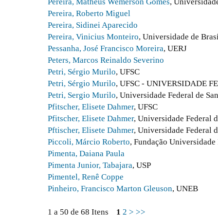
Pereira, Matheus Wemerson Gomes
, Universidad
Pereira, Roberto Miguel
Pereira, Sidinei Aparecido
Pereira, Vinicius Monteiro
, Universidade de Brasí
Pessanha, José Francisco Moreira
, UERJ
Peters, Marcos Reinaldo Severino
Petri, Sérgio Murilo
, UFSC
Petri, Sérgio Murilo
, UFSC - UNIVERSIDADE 
Petri, Sergio Murilo
, Universidade Federal de San
Pfitscher, Elisete Dahmer
, UFSC
Pfitscher, Elisete Dahmer
, Universidade Federal d
Pftischer, Elisete Dahmer
, Universidade Federal d
Piccoli, Márcio Roberto
, Fundação Universidade
Pimenta, Daiana Paula
Pimenta Junior, Tabajara
, USP
Pimentel, Renê Coppe
Pinheiro, Francisco Marton Gleuson
, UNEB
1 a 50 de 68 Itens
1
2
>
>>