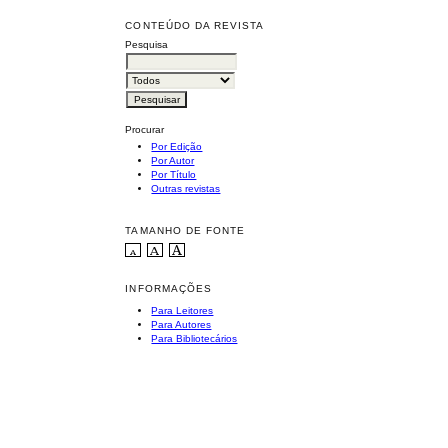
CONTEÚDO DA REVISTA
Pesquisa
Procurar
Por Edição
Por Autor
Por Título
Outras revistas
TAMANHO DE FONTE
INFORMAÇÕES
Para Leitores
Para Autores
Para Bibliotecários