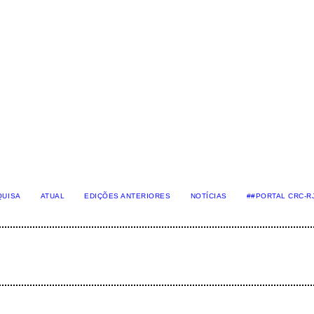
QUISA
ATUAL
EDIÇÕES ANTERIORES
NOTÍCIAS
##PORTAL CRC-R