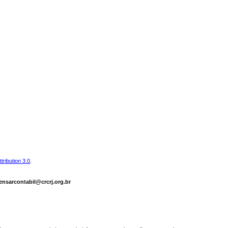
ribution 3.0
.
ensarcontabil@crcrj.org.br