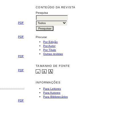
CONTEÚDO DA REVISTA
Pesquisa
PDF
PDF
Procurar
Por Edição
Por Autor
Por Título
Outras revistas
PDF
TAMANHO DE FONTE
PDF
INFORMAÇÕES
Para Leitores
Para Autores
Para Bibliotecários
PDF