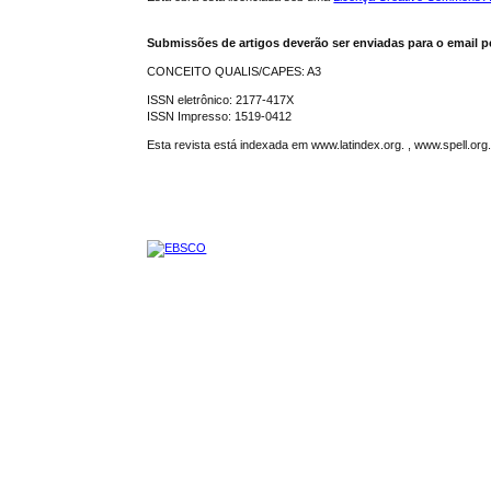
Submissões de artigos deverão ser enviadas para o email p
CONCEITO QUALIS/CAPES: A3
ISSN eletrônico: 2177-417X
ISSN Impresso: 1519-0412
Esta revista está indexada em www.latindex.org. , www.spell.or