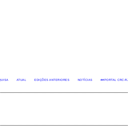
QUISA
ATUAL
EDIÇÕES ANTERIORES
NOTÍCIAS
##PORTAL CRC-R