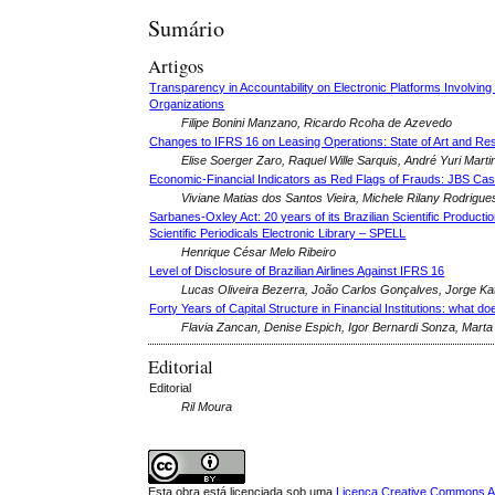
Sumário
Artigos
Transparency in Accountability on Electronic Platforms Involvi
Organizations
Filipe Bonini Manzano, Ricardo Rcoha de Azevedo
Changes to IFRS 16 on Leasing Operations: State of Art and Res
Elise Soerger Zaro, Raquel Wille Sarquis, André Yuri Mart
Economic-Financial Indicators as Red Flags of Frauds: JBS Cas
Viviane Matias dos Santos Vieira, Michele Rilany Rodrig
Sarbanes-Oxley Act: 20 years of its Brazilian Scientific Production
Scientific Periodicals Electronic Library – SPELL
Henrique César Melo Ribeiro
Level of Disclosure of Brazilian Airlines Against IFRS 16
Lucas Oliveira Bezerra, João Carlos Gonçalves, Jorge K
Forty Years of Capital Structure in Financial Institutions: what do
Flavia Zancan, Denise Espich, Igor Bernardi Sonza, Mart
Editorial
Editorial
Ril Moura
Esta obra está licenciada sob uma
Licença Creative Commons Att