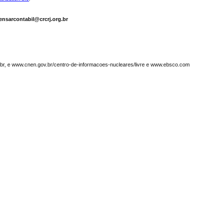
ensarcontabil@crcrj.org.br
g.br, e www.cnen.gov.br/centro-de-informacoes-nucleares/livre e www.ebsco.com