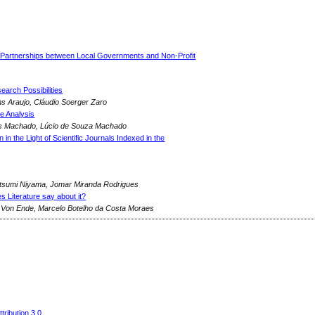
ng Partnerships between Local Governments and Non-Profit
earch Possibilities
ins Araujo, Cláudio Soerger Zaro
e Analysis
ues Machado, Lúcio de Souza Machado
 in the Light of Scientific Journals Indexed in the
atsumi Niyama, Jomar Miranda Rodrigues
es Literature say about it?
a Von Ende, Marcelo Botelho da Costa Moraes
ribution 3.0
.