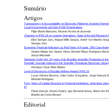
Sumário
Artigos
Transparency in Accountability on Electronic Platforms Involving Partn
Local Governments and Non-Profit Organizations
Filipe Bonini Manzano, Ricardo Rcoha de Azevedo
Changes to IFRS 16 on Leasing Operations: State of Art and Research Po
Elise Soerger Zaro, Raquel Wille Sarquis, André Yuri Martins Arauj
Soerger Zaro
Economic-Financial Indicators as Red Flags of Frauds: JBS Case Analy
Viviane Matias dos Santos Vieira, Michele Rilany Rodrigues Mach
Souza Machado
Sarbanes-Oxley Act: 20 years of its Brazilian Scientific Production in the 
Scientific Journals Indexed in the Scientific Periodicals Electronic Libra
Henrique César Melo Ribeiro
Level of Disclosure of Brazilian Airlines Against IFRS 16
Lucas Oliveira Bezerra, João Carlos Gonçalves, Jorge Katsumi 
Miranda Rodrigues
Forty Years of Capital Structure in Financial Institutions: what does Lite
it?
Flavia Zancan, Denise Espich, Igor Bernardi Sonza, Marta Von E
Botelho da Costa Moraes
Editorial