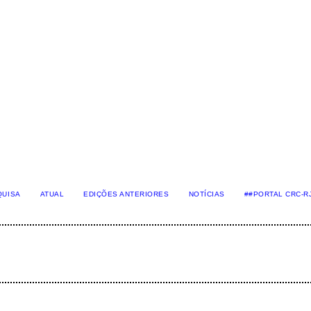
QUISA
ATUAL
EDIÇÕES ANTERIORES
NOTÍCIAS
##PORTAL CRC-R