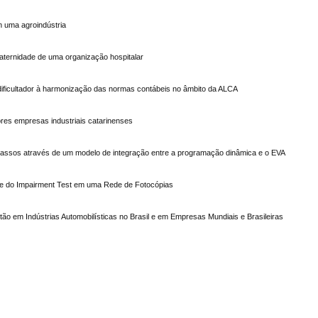
m uma agroindústria
aternidade de uma organização hospitalar
ificultador à harmonização das normas contábeis no âmbito da ALCA
res empresas industriais catarinenses
cassos através de um modelo de integração entre a programação dinâmica e o EVA
e e do Impairment Test em uma Rede de Fotocópias
ão em Indústrias Automobilísticas no Brasil e em Empresas Mundiais e Brasileiras