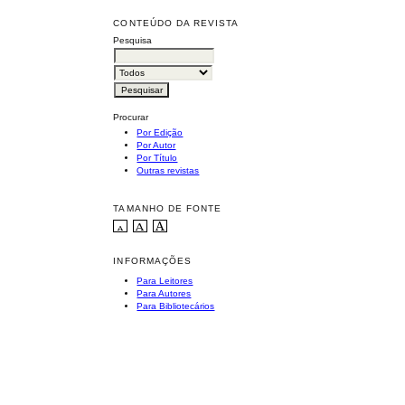
CONTEÚDO DA REVISTA
Pesquisa
Procurar
Por Edição
Por Autor
Por Título
Outras revistas
TAMANHO DE FONTE
INFORMAÇÕES
Para Leitores
Para Autores
Para Bibliotecários