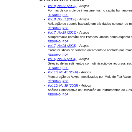
Vol. 8, No 32 (2006)
- Artigos
Formas de controle de investimentos no capital humano e
RESUMO
PDF
Vol. 8, No 31 (2006)
- Artigos
Aplicação do custeio baseado em atividades no setor de m
RESUMO
PDF
Vol. 7, No 29 (2005)
- Artigos
A supremacia contábil dos Estados Unidos como aspecto d
RESUMO
PDF
Vol. 7, No 28 (2005)
- Artigos
Características do sistema orçamentário adotado nas maio
RESUMO
PDF
Vol. 6, No 25 (2004)
- Artigos
Seleção de investimentos com otimização de recursos es
RESUMO
PDF
Vol. 10, No 41 (2008)
- Artigos
Mensuração de Ativos Imobilizados por Meio do Fair Valu
RESUMO
PDF
Vol. 10, No 39 (2008)
- Artigos
Análise Comparativa da Utilização de Instrumentos de Gest
RESUMO
PDF