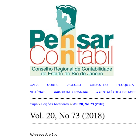
CAPA
SOBRE
ACESSO
CADASTRO
PESQUISA
NOTÍCIAS
##PORTAL CRC-RJ##
##ESTATÍSTICA DE AC
Capa
>
Edições Anteriores
>
Vol. 20, No 73 (2018)
Vol. 20, No 73 (2018)
Sumário