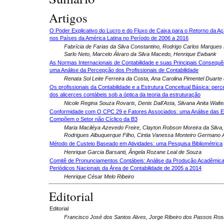
Artigos
O Poder Explicativo do Lucro e do Fluxo de Caixa para o Retorno da A
nos Países da América Latina no Período de 2006 a 2016
Fabrícia de Farias da Silva Constantino, Rodrigo Carlos Marques 
Sarlo Neto, Marcelo Álvaro da Silva Macedo, Henrique Ewbank
As Normas Internacionais de Contabilidade e suas Principais Consequên
uma Análise da Percepção dos Profissionais de Contabilidade
Renata Sol Leite Ferreira da Costa, Ana Carolina Pimentel Duart
Os profissionais da Contabilidade e a Estrutura Conceitual Básica: pe
dos alicerces contábeis sob a óptica da teoria da estruturação
Nicole Regina Souza Rovaris, Denis Dall'Asta, Silvana Anita Walte
Conformidade com O CPC 29 e Fatores Associados: uma Análise das 
Compõem o Setor não Cíclico da B3
Maria Maciléya Azevedo Freire, Clayton Robson Moreira da Silva,
Rodrigues Albuquerque Filho, Cintia Vanessa Monteiro Germano 
Método de Custeio Baseado em Atividades: uma Pesquisa Bibliométrica
Henrique Garcia Barsanti, Ângela Rozane Leal de Souza
Comitê de Pronunciamentos Contábeis: Análise da Produção Acadêmic
Periódicos Nacionais da Área de Contabilidade de 2005 a 2014
Henrique César Melo Ribeiro
Editorial
Editorial
Francisco José dos Santos Alves, Jorge Ribeiro dos Passos Ros