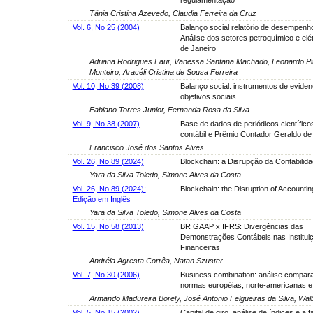
Tânia Cristina Azevedo, Claudia Ferreira da Cruz
Vol. 6, No 25 (2004)
Balanço social relatório de desempenho
Análise dos setores petroquímico e elét
de Janeiro
Adriana Rodrigues Faur, Vanessa Santana Machado, Leonardo Pi
Monteiro, Aracéli Cristina de Sousa Ferreira
Vol. 10, No 39 (2008)
Balanço social: instrumentos de evide
objetivos sociais
Fabiano Torres Junior, Fernanda Rosa da Silva
Vol. 9, No 38 (2007)
Base de dados de periódicos científico
contábil e Prêmio Contador Geraldo d
Francisco José dos Santos Alves
Vol. 26, No 89 (2024)
Blockchain: a Disrupção da Contabilid
Yara da Silva Toledo, Simone Alves da Costa
Vol. 26, No 89 (2024):
Blockchain: the Disruption of Accountin
Edição em Inglês
Yara da Silva Toledo, Simone Alves da Costa
Vol. 15, No 58 (2013)
BR GAAP x IFRS: Divergências das
Demonstrações Contábeis nas Institui
Financeiras
Andréia Agresta Corrêa, Natan Szuster
Vol. 7, No 30 (2006)
Business combination: análise compara
normas européias, norte-americanas e 
Armando Madureira Borely, José Antonio Felgueiras da Silva, Wal
Vol. 5, No 15 (2002)
Capital de giro, análise de índices e a f