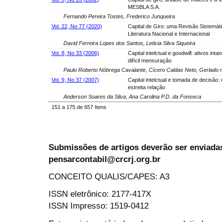
MESBLA S.A.
Fernando Pereira Tostes, Frederico Junqueira
Vol. 22, No 77 (2020)
Capital de Giro: uma Revisão Sistemát
Literatura Nacional e Internacional
David Ferreira Lopes dos Santos, Leticia Silva Siqueira
Vol. 8, No 33 (2006)
Capital intelctual e goodwill: ativos inta
difícil mensuração
Paulo Roberto Nóbrega Cavalante, Cícero Caldas Neto, Gerlado
Vol. 9, No 37 (2007)
Capital intelctual e tomada de decisão:
estreita relação
Anderson Soares da Silva, Ana Carolina P.D. da Fonseca
151 a 175 de 657 Itens
Submissões de artigos deverão ser enviadas
pensarcontabil@crcrj.org.br
CONCEITO QUALIS/CAPES: A3
ISSN eletrônico: 2177-417X
ISSN Impresso: 1519-0412