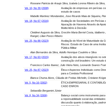
Roseane Patricia de Araujo Silva, Izabela Lorena Ribeiro da Silva,
Vol. 10, No 39 (2008)
Avaliação de empresas em perícias co
estudo de casos
Mabelle Martinez Mondandon, Jose Ricardo Maia de Siqueira, Pi
Vol. 18, No 67 (2016)
Avaliação de Sociedades em Perícias 
Apuração de Haveres Através de Apoi
Multicritério à Decisão
Cleidinei Augusto da Silva, Grecthn Maria Berriel Costa, Idalbert
Rangel, Lílian Ponzo Ribeiro
Vol. 25, No 88 (2023)
Avaliação do Nível de Maturidade da G
Riscos: Estudo de Caso de uma Institu
Pública Militar
Alan Bernardes da Silva, Adolfo Henrique Coutinho e Silva
Vol. 17, No 63 (2015)
Avaliação dos ativos intangíveis no set
construção civil brasileiro: Um estudo
Francisco Carlos Ibanez, Julio Vieira Neto, Leonardo Soares Fra
Vol. 25, No 87 (2023)
Ética e Aspectos Individuais como Dir
para a Conduta Profissional
Bianca Chuma Alves, Cláudia de Freitas Michelin, Cristiane Krüge
Vol. 5, No 16 (2002)
ÉTICA EMPRESARIAL E CONTABILID
CASO ENRON
Sebastião Bergamini Júnior
Vol. 8, No 34 (2006)
Balanço social como instrumento para
a reponsabilidade social das entidades
discussão quanto à elaboração, padro
regulamentação