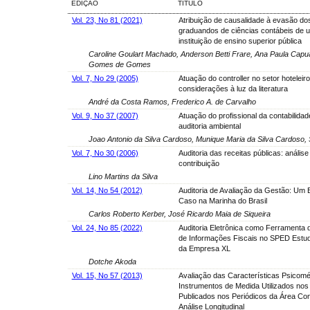
EDIÇÃO
TÍTULO
Vol. 23, No 81 (2021)
Atribuição de causalidade à evasão do
graduandos de ciências contábeis de 
instituição de ensino superior pública
Caroline Goulart Machado, Anderson Betti Frare, Ana Paula Cap
Gomes de Gomes
Vol. 7, No 29 (2005)
Atuação do controller no setor hoteleir
considerações à luz da literatura
André da Costa Ramos, Frederico A. de Carvalho
Vol. 9, No 37 (2007)
Atuação do profissional da contabilidad
auditoria ambiental
Joao Antonio da Silva Cardoso, Munique Maria da Silva Cardoso, 
Vol. 7, No 30 (2006)
Auditoria das receitas públicas: análise 
contribuição
Lino Martins da Silva
Vol. 14, No 54 (2012)
Auditoria de Avaliação da Gestão: Um 
Caso na Marinha do Brasil
Carlos Roberto Kerber, José Ricardo Maia de Siqueira
Vol. 24, No 85 (2022)
Auditoria Eletrônica como Ferramenta 
de Informações Fiscais no SPED Estu
da Empresa XL
Dotche Akoda
Vol. 15, No 57 (2013)
Avaliação das Características Psicomé
Instrumentos de Medida Utilizados nos 
Publicados nos Periódicos da Área Con
Análise Longitudinal