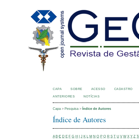
CAPA
SOBRE
ACESSO
CADASTRO
ANTERIORES
NOTÍCIAS
Capa
>
Pesquisa
>
Índice de Autores
Índice de Autores
A
B
C
D
E
F
G
H
I
J
K
L
M
N
O
P
Q
R
S
T
U
V
W
X
Y
Z
T