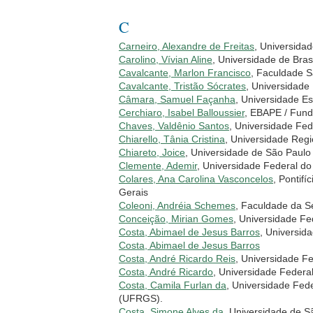
C
Carneiro, Alexandre de Freitas
, Universida
Carolino, Vívian Aline
, Universidade de Brasí
Cavalcante, Marlon Francisco
, Faculdade S
Cavalcante, Tristão Sócrates
, Universidad
Câmara, Samuel Façanha
, Universidade E
Cerchiaro, Isabel Balloussier
, EBAPE / Fund
Chaves, Valdênio Santos
, Universidade Fed
Chiarello, Tânia Cristina
, Universidade Reg
Chiareto, Joice
, Universidade de São Paul
Clemente, Ademir
, Universidade Federal d
Colares, Ana Carolina Vasconcelos
, Pontifí
Gerais
Coleoni, Andréia Schemes
, Faculdade da 
Conceição, Mirian Gomes
, Universidade F
Costa, Abimael de Jesus Barros
, Universid
Costa, Abimael de Jesus Barros
Costa, André Ricardo Reis
, Universidade 
Costa, André Ricardo
, Universidade Feder
Costa, Camila Furlan da
, Universidade Fed
(UFRGS).
Costa, Simone Alves da
, Universidade de S