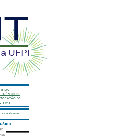
STEMA
ETRÔNICO DE
ITORAÇÃO DE
VISTAS
da do sistema
UÁRIO
gin
nha