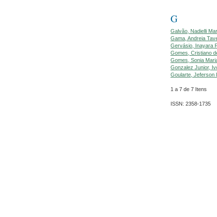
G
Galvão, Nadielli Ma
Gama, Andreia Tave
Gervásio, Inayara R
Gomes, Cristiano d
Gomes, Sonia Maria
Gonzalez Junior, I
Goularte, Jeferson
1 a 7 de 7 Itens
ISSN: 2358-1735