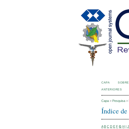
CAPA
SOBRE
ANTERIORES
Capa
>
Pesquisa
>
Índice de
A
B
C
D
E
F
G
H
I
J