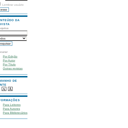
Lembrar usuário
NTEÚDO DA
VISTA
squisa
ocurar
Por Edição
Por Autor
Por Título
Outras revistas
MANHO DE
NTE
FORMAÇÕES
Para Leitores
Para Autores
Para Bibliotecários