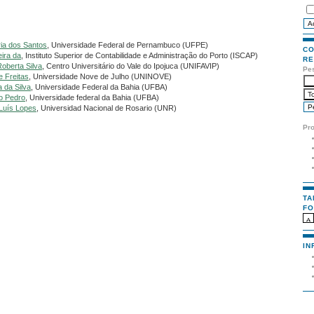
ria dos Santos
, Universidade Federal de Pernambuco (UFPE)
CO
ira da
, Instituto Superior de Contabilidade e Administração do Porto (ISCAP)
RE
oberta Silva
, Centro Universitário do Vale do Ipojuca (UNIFAVIP)
Pe
e Freitas
, Universidade Nove de Julho (UNINOVE)
 da Silva
, Universidade Federal da Bahia (UFBA)
vo Pedro
, Universidade federal da Bahia (UFBA)
 Luís Lopes
, Universidad Nacional de Rosario (UNR)
Pr
TA
FO
IN