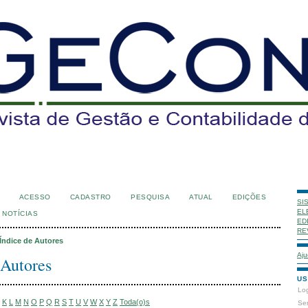
ACESSO
CADASTRO
PESQUISA
ATUAL
EDIÇÕES
SI
EL
NOTÍCIAS
ED
RE
Índice de Autores
Aju
 Autores
US
Lo
K
L
M
N
O
P
Q
R
S
T
U
V
W
X
Y
Z
Toda(o)s
Se