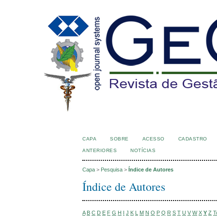
CAPA
SOBRE
ACESSO
CADASTRO
ANTERIORES
NOTÍCIAS
Capa
>
Pesquisa
>
Índice de Autores
Índice de Autores
A
B
C
D
E
F
G
H
I
J
K
L
M
N
O
P
Q
R
S
T
U
V
W
X
Y
Z
T