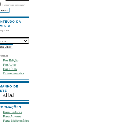
Lembrar usuário
NTEÚDO DA
VISTA
squisa
ocurar
Por Edição
Por Autor
Por Título
Outras revistas
MANHO DE
NTE
FORMAÇÕES
Para Leitores
Para Autores
Para Bibliotecários