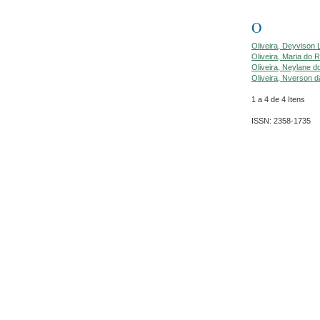
O
Oliveira, Deyvison 
Oliveira, Maria do
Oliveira, Neylane d
Oliveira, Nverson 
1 a 4 de 4 Itens
ISSN: 2358-1735