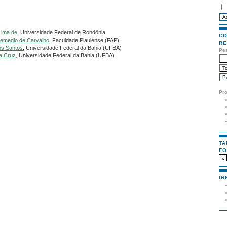
Lima de
, Universidade Federal de Rondônia
CO
 Remedio de Carvalho
, Faculdade Piauiense (FAP)
RE
os Santos
, Universidade Federal da Bahia (UFBA)
Pe
da Cruz
, Universidade Federal da Bahia (UFBA)
Pr
TA
FO
IN