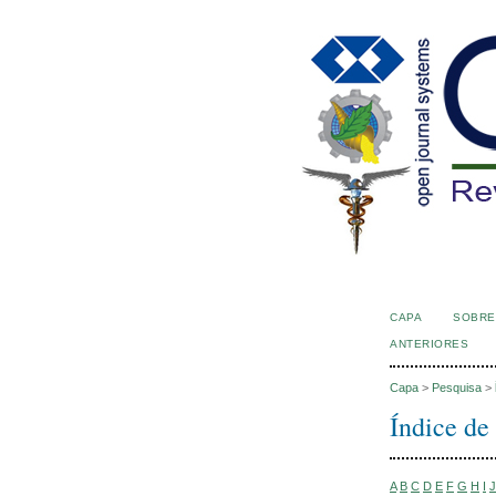
CAPA
SOBRE
ANTERIORES
Capa
>
Pesquisa
>
Índice de
A
B
C
D
E
F
G
H
I
J