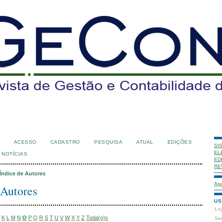
ACESSO
CADASTRO
PESQUISA
ATUAL
EDIÇÕES
SI
EL
NOTÍCIAS
ED
RE
Índice de Autores
Aju
 Autores
US
Lo
K
L
M
N
O
P
Q
R
S
T
U
V
W
X
Y
Z
Toda(o)s
Se