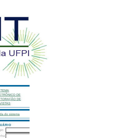
STEMA
ETRÔNICO DE
ITORAÇÃO DE
VISTAS
da do sistema
UÁRIO
gin
nha