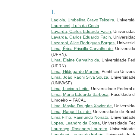
L
Lagioia, Umbelina Cravo Teixeira
, Univers
Laurencel, Luís da Costa
Lavarda, Carlos Eduardo Facin
, Universid
Lavarda, Carlos Eduardo Facin
, Universid
Lazaroni, Alice Rodrigues Borges
, Universi
Lima, Érica Priscilla Carvalho de
, Universid
(UFRN).
Lima, Elaine Carvalho de
, Universidade Fe
(UFRN)
Lima, Hildegardo Martins
, Pontifícia Unive
Lima, João Raoni Silva Souza
, Universidad
(UNIVASF)
Lima, Luciana Leite
, Universidade Federal
Lima, Maria Eduarda Barbosa
, Faculdade d
Limoeiro – FACAL
Lima, Mayke Douglas Xavier de
, Universid
Lima, Raquel Luz de
, Universidade de Brasí
Lima Filho, Raimundo Nonato
, Universidad
Lopes, Leandro da Costa
, Universidade F
Lourenço, Rosenery Loureiro
, Universidad
Lugoboni, Leonardo Fabris
, Universidade 