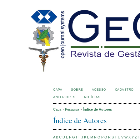
CAPA
SOBRE
ACESSO
CADASTRO
ANTERIORES
NOTÍCIAS
Capa
>
Pesquisa
>
Índice de Autores
Índice de Autores
A
B
C
D
E
F
G
H
I
J
K
L
M
N
O
P
Q
R
S
T
U
V
W
X
Y
Z
T