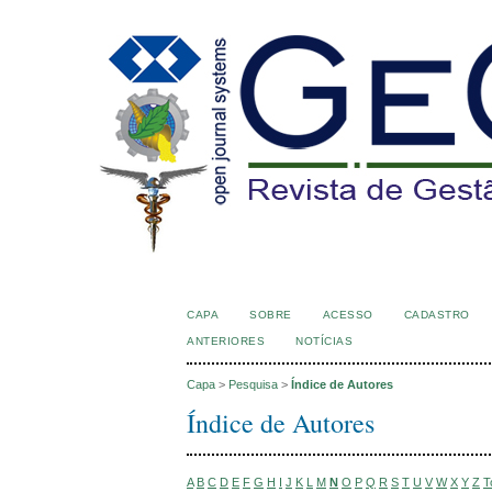
CAPA
SOBRE
ACESSO
CADASTRO
ANTERIORES
NOTÍCIAS
Capa
>
Pesquisa
>
Índice de Autores
Índice de Autores
A
B
C
D
E
F
G
H
I
J
K
L
M
N
O
P
Q
R
S
T
U
V
W
X
Y
Z
T