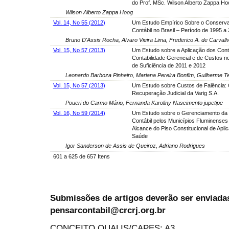
do Prof. MSc. Wilson Alberto Zappa Ho
Wilson Alberto Zappa Hoog
Vol. 14, No 55 (2012)
Um Estudo Empírico Sobre o Conserv
Contábil no Brasil – Período de 1995 a
Bruno D'Assis Rocha, Alvaro Vieira Lima, Frederico A. de Carv
Vol. 15, No 57 (2013)
Um Estudo sobre a Aplicação dos Con
Contabilidade Gerencial e de Custos 
de Suficiência de 2011 e 2012
Leonardo Barboza Pinheiro, Mariana Pereira Bonfim, Guilherme Te
Vol. 15, No 57 (2013)
Um Estudo sobre Custos de Falência:
Recuperação Judicial da Varig S.A.
Poueri do Carmo Mário, Fernanda Karoliny Nascimento jupetipe
Vol. 16, No 59 (2014)
Um Estudo sobre o Gerenciamento da
Contábil pelos Municípios Fluminenses
Alcance do Piso Constitucional de Apl
Saúde
Igor Sanderson de Assis de Queiroz, Adriano Rodrigues
601 a 625 de 657 Itens
Submissões de artigos deverão ser enviadas
pensarcontabil@crcrj.org.br
CONCEITO QUALIS/CAPES: A3