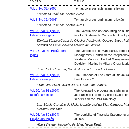
EDIÇÃO
TÍTULO
Vol. 8, No 31 (2006)
Temas diversos estimulam reflexão
Francisco José dos Santos Alves
Vol. 8, No 31 (2006)
Temas diversos estimulam reflexão
Francisco José dos Santos Alves
Vol. 26, No 89 (2024):
The Contribution of Accounting as a Di
Edição em Inglês
tool for Sustainable Corporate Develo
Silmária Sâmara Costa de Oliveira, Rosângela Queiroz Souza Vald
Samara de Paula, Adriana Martins de Oliveira
Vol. 27, No 94: Edição em
The Contribution of Managerial Account
inglês
Management Control to the Integration
Strategic Planning, Budget Managemen
Decision- Making in Military Organizati
José Paulo Cosenza, Gizelle de Lima Fernandes Correia
Vol. 26, No 90 (2024):
The Finances of The State of Rio de Ja
Edição em inglês
Lost Decade?
Lilian Lima Alves, Wladir Jorge Ladeira dos Santos
Vol. 26, No 91 (2024):
The forecasting process as a planning t
(edição em inglês)
accounting of a military organization pr
services to the Brazilian Navy
Luiz Sérgio Carvalho de Mello, Isabelle Leal da Silva Cardoso, M
Moreira Pessanha
Vol. 26, No 89 (2024):
The Legibility of Financial Statements 
Edição em Inglês
of Debt
Albert Weyder Mousinho da Silva, Neyla Tardin