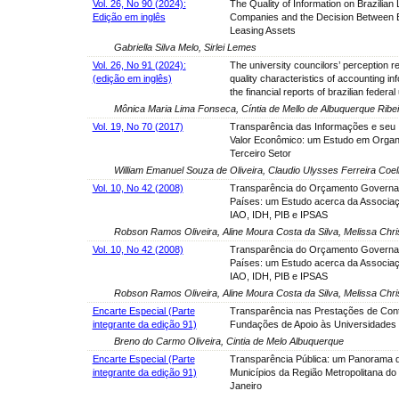
Vol. 26, No 90 (2024):
The Quality of Information on Brazilian 
Edição em inglês
Companies and the Decision Between 
Leasing Assets
Gabriella Silva Melo, Sirlei Lemes
Vol. 26, No 91 (2024):
The university councilors’ perception r
(edição em inglês)
quality characteristics of accounting inf
the financial reports of brazilian federal
Mônica Maria Lima Fonseca, Cíntia de Mello de Albuquerque Ribe
Vol. 19, No 70 (2017)
Transparência das Informações e seu 
Valor Econômico: um Estudo em Organ
Terceiro Setor
William Emanuel Souza de Oliveira, Claudio Ulysses Ferreira Coe
Vol. 10, No 42 (2008)
Transparência do Orçamento Governa
Países: um Estudo acerca da Associaç
IAO, IDH, PIB e IPSAS
Robson Ramos Oliveira, Aline Moura Costa da Silva, Melissa Chr
Vol. 10, No 42 (2008)
Transparência do Orçamento Governa
Países: um Estudo acerca da Associaç
IAO, IDH, PIB e IPSAS
Robson Ramos Oliveira, Aline Moura Costa da Silva, Melissa Chr
Encarte Especial (Parte
Transparência nas Prestações de Con
integrante da edição 91)
Fundações de Apoio às Universidades
Breno do Carmo Oliveira, Cintia de Melo Albuquerque
Encarte Especial (Parte
Transparência Pública: um Panorama 
integrante da edição 91)
Municípios da Região Metropolitana do
Janeiro