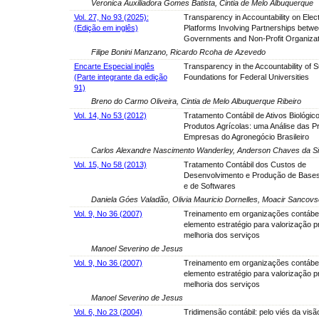
Veronica Auxiliadora Gomes Batista, Cintia de Melo Albuquerque
Vol. 27, No 93 (2025):
Transparency in Accountability on Elec
(Edição em inglês)
Platforms Involving Partnerships betwe
Governments and Non-Profit Organizat
Filipe Bonini Manzano, Ricardo Rcoha de Azevedo
Encarte Especial inglês
Transparency in the Accountability of 
(Parte integrante da edição
Foundations for Federal Universities
91)
Breno do Carmo Oliveira, Cintia de Melo Albuquerque Ribeiro
Vol. 14, No 53 (2012)
Tratamento Contábil de Ativos Biológic
Produtos Agrícolas: uma Análise das Pr
Empresas do Agronegócio Brasileiro
Carlos Alexandre Nascimento Wanderley, Anderson Chaves da Silv
Vol. 15, No 58 (2013)
Tratamento Contábil dos Custos de
Desenvolvimento e Produção de Base
e de Softwares
Daniela Góes Valadão, Olivia Mauricio Dornelles, Moacir Sancovs
Vol. 9, No 36 (2007)
Treinamento em organizações contábe
elemento estratégio para valorização pr
melhoria dos serviços
Manoel Severino de Jesus
Vol. 9, No 36 (2007)
Treinamento em organizações contábe
elemento estratégio para valorização pr
melhoria dos serviços
Manoel Severino de Jesus
Vol. 6, No 23 (2004)
Tridimensão contábil: pelo viés da visão