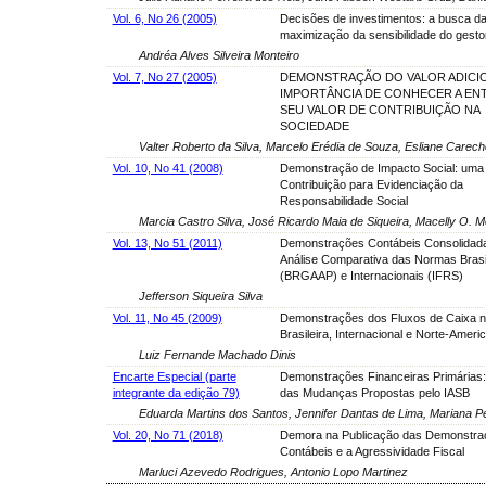
Vol. 6, No 26 (2005)
Decisões de investimentos: a busca d
maximização da sensibilidade do gesto
Andréa Alves Silveira Monteiro
Vol. 7, No 27 (2005)
DEMONSTRAÇÃO DO VALOR ADICIO
IMPORTÂNCIA DE CONHECER A ENT
SEU VALOR DE CONTRIBUIÇÃO NA
SOCIEDADE
Valter Roberto da Silva, Marcelo Erédia de Souza, Esliane Carecho
Vol. 10, No 41 (2008)
Demonstração de Impacto Social: uma
Contribuição para Evidenciação da
Responsabilidade Social
Marcia Castro Silva, José Ricardo Maia de Siqueira, Macelly O. 
Vol. 13, No 51 (2011)
Demonstrações Contábeis Consolidad
Análise Comparativa das Normas Brasi
(BRGAAP) e Internacionais (IFRS)
Jefferson Siqueira Silva
Vol. 11, No 45 (2009)
Demonstrações dos Fluxos de Caixa 
Brasileira, Internacional e Norte-Ameri
Luiz Fernande Machado Dinis
Encarte Especial (parte
Demonstrações Financeiras Primárias:
integrante da edição 79)
das Mudanças Propostas pelo IASB
Eduarda Martins dos Santos, Jennifer Dantas de Lima, Mariana P
Vol. 20, No 71 (2018)
Demora na Publicação das Demonstra
Contábeis e a Agressividade Fiscal
Marluci Azevedo Rodrigues, Antonio Lopo Martinez