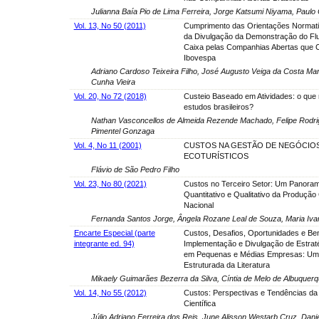
Julianna Baía Pio de Lima Ferreira, Jorge Katsumi Niyama, Paul
Vol. 13, No 50 (2011)
Cumprimento das Orientações Normat
da Divulgação da Demonstração do Fl
Caixa pelas Companhias Abertas que
Ibovespa
Adriano Cardoso Teixeira Filho, José Augusto Veiga da Costa Mar
Cunha Vieira
Vol. 20, No 72 (2018)
Custeio Baseado em Atividades: o que
estudos brasileiros?
Nathan Vasconcellos de Almeida Rezende Machado, Felipe Rodrigu
Pimentel Gonzaga
Vol. 4, No 11 (2001)
CUSTOS NA GESTÃO DE NEGÓCIO
ECOTURÍSTICOS
Flávio de São Pedro Filho
Vol. 23, No 80 (2021)
Custos no Terceiro Setor: Um Panora
Quantitativo e Qualitativo da Produção 
Nacional
Fernanda Santos Jorge, Ângela Rozane Leal de Souza, Maria Iva
Encarte Especial (parte
Custos, Desafios, Oportunidades e Ben
integrante ed. 94)
Implementação e Divulgação de Estrat
em Pequenas e Médias Empresas: Um
Estruturada da Literatura
Mikaely Guimarães Bezerra da Silva, Cíntia de Melo de Albuquerq
Vol. 14, No 55 (2012)
Custos: Perspectivas e Tendências da
Científica
Júlio Adriano Ferreira dos Reis, June Alisson Westarb Cruz, Dan