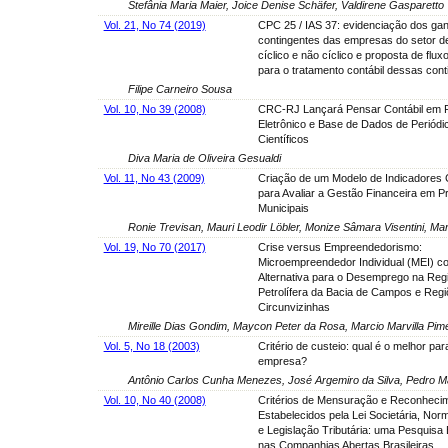
Stefânia Maria Maier, Joice Denise Schäfer, Valdirene Gasparetto
Vol. 21, No 74 (2019)
CPC 25 / IAS 37: evidenciação dos ga
contingentes das empresas do setor 
cíclico e não cíclico e proposta de flu
para o tratamento contábil dessas cont
Filipe Carneiro Sousa
Vol. 10, No 39 (2008)
CRC-RJ Lançará Pensar Contábil em 
Eletrônico e Base de Dados de Periódi
Científicos
Diva Maria de Oliveira Gesualdi
Vol. 11, No 43 (2009)
Criação de um Modelo de Indicadores 
para Avaliar a Gestão Financeira em Pr
Municipais
Ronie Trevisan, Mauri Leodir Löbler, Monize Sâmara Visentini, Mar
Vol. 19, No 70 (2017)
Crise versus Empreendedorismo:
Microempreendedor Individual (MEI) c
Alternativa para o Desemprego na Reg
Petrolífera da Bacia de Campos e Reg
Circunvizinhas
Mireille Dias Gondim, Maycon Peter da Rosa, Marcio Marvilla Pim
Vol. 5, No 18 (2003)
Critério de custeio: qual é o melhor par
empresa?
Antônio Carlos Cunha Menezes, José Argemiro da Silva, Pedro M
Vol. 10, No 40 (2008)
Critérios de Mensuração e Reconheci
Estabelecidos pela Lei Societária, No
e Legislação Tributária: uma Pesquisa
nas Companhias Abertas Brasileiras