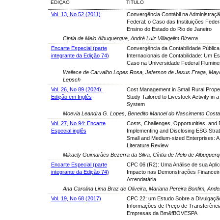
EDIÇÃO
TÍTULO
Vol. 13, No 52 (2011)
Convergência Contábil na Administraçã
Federal: o Caso das Instituições Feder
Ensino do Estado do Rio de Janeiro
Cintia de Melo Albuquerque, André Luiz Villagelim Bizerra
Encarte Especial (parte
Convergência da Contabilidade Públic
integrante da Edição 74)
Internacionais de Contabilidade: Um E
Caso na Universidade Federal Flumin
Wallace de Carvalho Lopes Rosa, Jeferson de Jesus Fraga, May
Lepsch
Vol. 26, No 89 (2024):
Cost Management in Small Rural Proper
Edição em Inglês
Study Tailored to Livestock Activity in 
System
Moevia Leandra G. Lopes, Benedito Manoel do Nascimento Costa
Vol. 27, No 94: Encarte
Costs, Challenges, Opportunities, and B
Especial inglês
Implementing and Disclosing ESG Strat
Small and Medium-sized Enterprises: A
Literature Review
Mikaely Guimarães Bezerra da Silva, Cíntia de Melo de Albuquerq
Encarte Especial (parte
CPC 06 (R2): Uma Análise de sua Apli
integrante da Edição 74)
Impacto nas Demonstrações Financeir
Arrendatária
Ana Carolina Lima Braz de Oliveira, Mariana Pereira Bonfim, An
Vol. 19, No 68 (2017)
CPC 22: um Estudo Sobre a Divulgaçã
Informações de Preço de Transferênc
Empresas da Bm&fBOVESPA